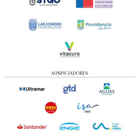
domingo
23 de agosto de 2026
AUSPICIADORES
FamFest - Onheama (Brasil)
Familiar
12:00 pm