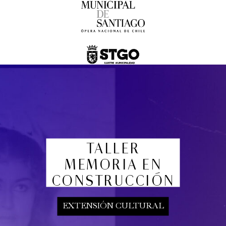
domingo
16 de agosto de 2026
TALLER
MEMORIA EN
CONSTRUCCIÓN
Concierto Dramatizado: Cuadros de una
exposición
EXTENSIÓN CULTURAL
Conciertos y recitales