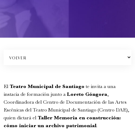
12:00 pm
viernes
21 de agosto de 2026
El
Teatro Municipal de Santiago
te invita a una
instacia de formación junto a
Loreto Góngora
,
Coordinadora del Centro de Documentación de las Artes
Escénicas del Teatro Municipal de Santiago (Centro DAE),
quien dictará el
Taller Memoria en construcción:
FamFest - Onheama (Brasil)
cómo iniciar un archivo patrimonial
.
Familiar