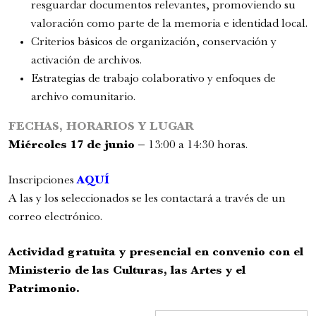
resguardar documentos relevantes, promoviendo su
sábado
22 de agosto de 2026
valoración como parte de la memoria e identidad local.
Criterios básicos de organización, conservación y
activación de archivos.
Estrategias de trabajo colaborativo y enfoques de
archivo comunitario.
FECHAS, HORARIOS Y LUGAR
Miércoles 17 de junio –
13:00 a 14:30 horas
.
Inscripciones
AQUÍ
A las y los seleccionados se les contactará a través de un
correo electrónico.
Actividad gratuita y presencial en convenio con el
Ministerio de las Culturas, las Artes y el
FamFest - Onheama (Brasil)
Patrimonio.
Familiar
4:00 pm