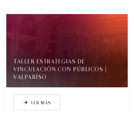
Romeo y Julieta | 2026
Ópera
6:00 pm
jueves
27 de agosto de 2026
TALLER ESTRATEGIAS DE
VINCULACIÓN CON PÚBLICOS |
VALPARÍSO
VER MÁS
arrow_forward