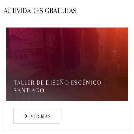
ACTIVIDADES GRATUITAS
Gustavo Santaolalla - "Ronroco" Tour
Conciertos y recitales
8:00 pm
martes
25 de agosto de 2026
TALLER DE DISEÑO ESCÉNICO |
SANTIAGO
VER MÁS
arrow_forward