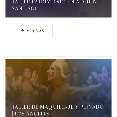
TALLER PATRIMONIO EN ACCIÓN |
Romeo y Julieta | 2026
SANTIAGO
Ópera
5:00 pm
VER MÁS
arrow_forward
TALLER DE MAQUILLAJE Y PEINADO
| LOS ÁNGELES