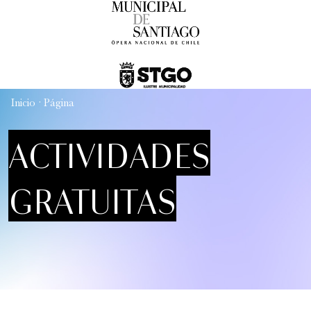
FamFest - Onheama (Brasil)
Familiar
12:00 pm
Inicio
·
Página
ACTIVIDADES
GRATUITAS