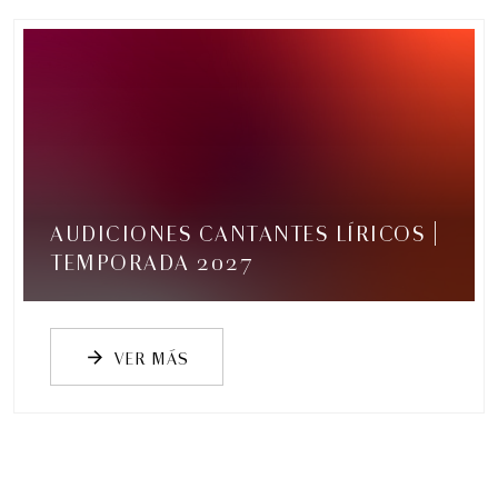
Visita guiada nocturna: Historias y
misterios
Visitas guiadas temáticas
AUDICIONES CANTANTES LÍRICOS |
5:00 pm
TEMPORADA 2027
VER MÁS
arrow_forward