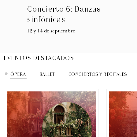
FAMI
ÓPERA
Conc
Romeo y Julieta
Cuad
Desde el 21 al 29 de agosto
8 y 9 de
EVENTOS DESTACADOS
ÓPERA
BALLET
CONCIERTOS Y RECITALES