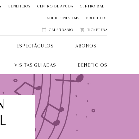
S
BENEFICIOS
CENTRO DE AYUDA
CENTRO DAE
AUDICIONES TMS
BROCHURE
CALENDARIO
TICKETERA
calendar_today
shopping_cart
ESPECTÁCULOS
ABONOS
ROMEO Y 
026
JULIETA | 2026
VISITAS GUIADAS
BENEFICIOS
00 pm
Ópera
5:00 pm
N
L