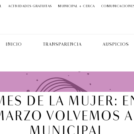
L
ACTIVIDADES GRATUITAS
MUNICIPAL + CERCA
COMUNICACIONE
INICIO
TRANSPARENCIA
AUSPICIOS
ROMEO Y 
JULIETA | 2
Ópera
6:
MES DE LA MUJER: E
MARZO VOLVEMOS A
MUNICIPAL