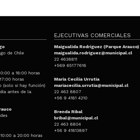
EJECUTIVAS COMERCIALES
go
Maigualida Rodriguez (Parque Arauco)
ago de Chile
maigualida.rodriguez@municipal.cl
22 4638811
+569 65177616
:
10:00 a 18:00 horas
 17:00 horas
María Cecilia Urrutia
(solo si hay función)
mariacecilia.urrutia@municipal.cl
ia antes de la
22 463 8807
+56 9 4181 4210
rauco
Brenda Ribal
ndes
bribal@municipal.cl
22 463 8804
:
+56 9 41813897
 10:00 a 20:00 horas