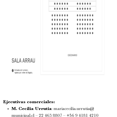
Ejecutivas comerciales:
M. Cecilia Urrutia
:
mariacecilia.urrutia@
municipal.cl
– 22 463 8807 – +56 9 4181 4210