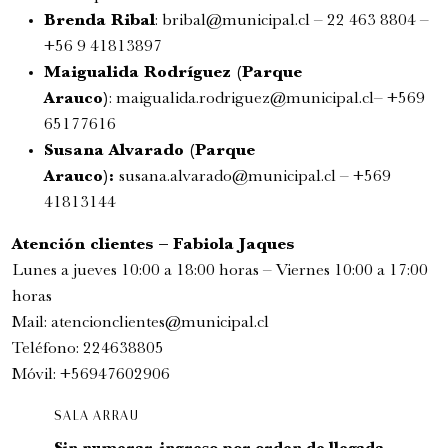
Brenda Ribal
:
bribal@municipal.cl
– 22 463 8804 –
+56 9 41813897
Maigualida Rodríguez (Parque
Arauco)
:
maigualida.rodriguez@municipal.cl
– +569
65177616
Susana Alvarado (Parque
Arauco):
susana.alvarado@municipal.cl
– +569
41813144
Atención clientes – Fabiola Jaques
Lunes a jueves 10:00 a 18:00 horas – Viernes 10:00 a 17:00
horas
Mail:
atencionclientes@
municipal.cl
Teléfono:
224638805
Móvil:
+56947602906
SALA ARRAU