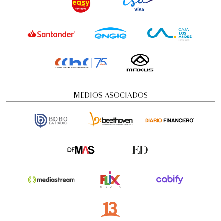
MEDIOS ASOCIADOS
Gustavo Santaolalla - "Ronroco" Tour
Conciertos y recitales
8:00 pm
martes
25 de agosto de 2026