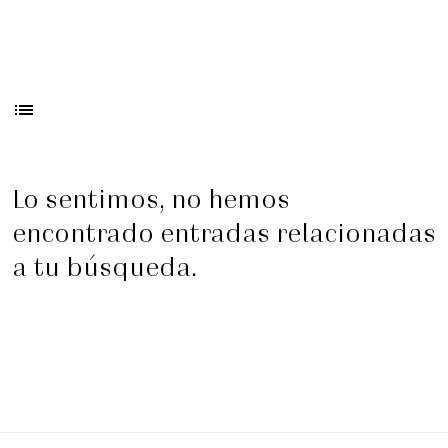
list
Lo sentimos, no hemos
encontrado entradas relacionadas
Romeo y Julieta | 2026
a tu búsqueda.
Ópera
5:00 pm
domingo
23 de agosto de 2026