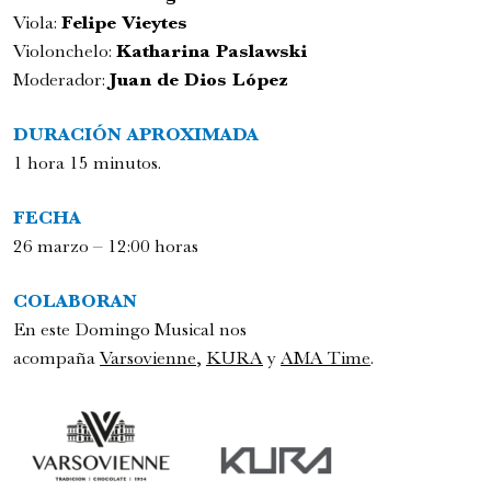
Viola:
Felipe Vieytes
Violonchelo:
Katharina Paslawski
Moderador:
Juan de Dios López
DURACIÓN APROXIMADA
1 hora 15 minutos.
Festival Internacional de la Guitarra
FECHA
Conciertos y recitales
26 marzo – 12:00 horas
7:00 pm
COLABORAN
En este Domingo Musical nos
acompaña
Varsovienne
,
KURA
y
A
MA Time
.