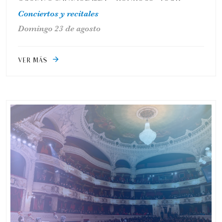
Conciertos y recitales
Domingo 23 de agosto
VER MÁS
arrow_forward