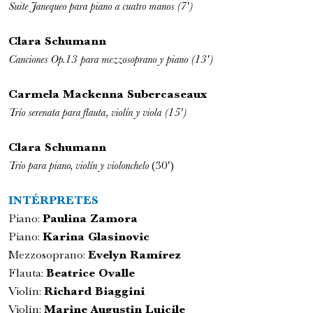
Suite Janequeo para piano a cuatro manos (7′)
Clara Schumann
Canciones Op.13 para mezzosoprano y piano (13′)
Carmela Mackenna Subercaseaux
Trío serenata para flauta, violín y viola (15′)
Romeo y Julieta | 2026
Ópera
Clara Schumann
6:00 pm
Trío para piano, violín y violonchelo
(30′)
sábado
29 de agosto de 2026
INTÉRPRETES
Piano:
Paulina Zamora
Piano:
Karina Glasinovic
Mezzosoprano:
Evelyn Ramírez
Flauta:
Beatrice Ovalle
Violín:
Richard Biaggini
Violín:
Marine Augustin Luicile