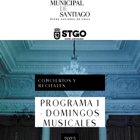
Romeo y Julieta | 2026
Ópera
6:00 pm
CONCIERTOS Y
RECITALES
jueves
27 de agosto de 2026
PROGRAMA 1
- DOMINGOS
MUSICALES
2023