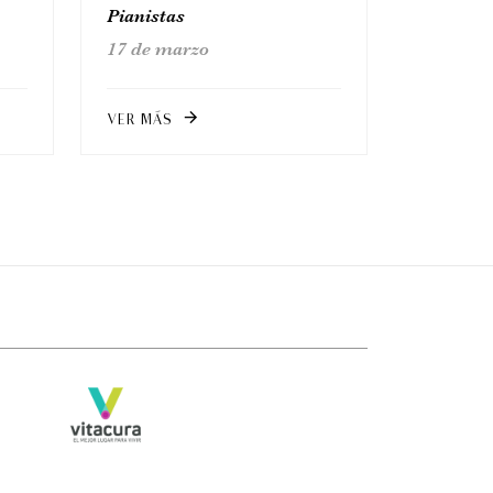
Pianistas
17 de marzo
VER MÁS
arrow_forward