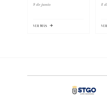
9 de junio
8 d
VER MÁS
VE
arrow_forward