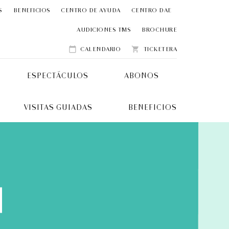
S
BENEFICIOS
CENTRO DE AYUDA
CENTRO DAE
AUDICIONES TMS
BROCHURE
CALENDARIO
TICKETERA
calendar_today
shopping_cart
ESPECTÁCULOS
ABONOS
VISITAS GUIADAS
BENEFICIOS