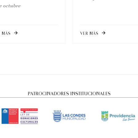
e octubre
R MÁS
VER MÁS
arrow_forward
arrow_forward
PATROCINADORES INSTITUCIONALES