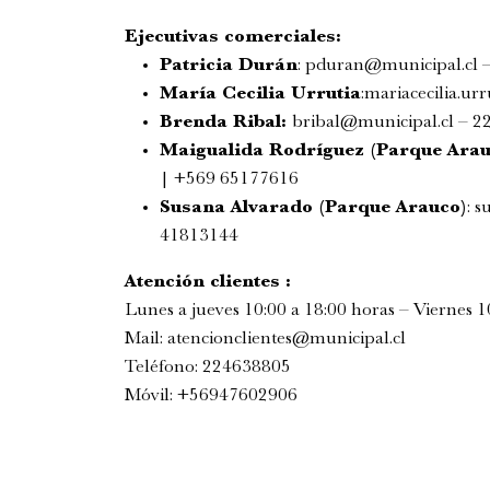
Ejecutivas comerciales:
Patricia Durán
:
pduran@municipal.cl
–
María Cecilia Urrutia
:
mariacecilia.ur
Brenda Ribal:
bribal@municipal.cl
– 22
Maigualida Rodríguez (Parque Arau
|
+569 65177616
Susana Alvarado (Parque Arauco)
:
s
41813144
Atención clientes :
Lunes a jueves 10:00 a 18:00 horas – Viernes 1
Mail:
atencionclientes@
municipal.cl
Teléfono:
224638805
Móvil:
+56947602906