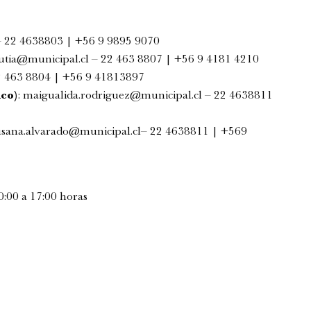
 22 4638803 | +56 9 9895 9070
rutia@municipal.cl
– 22 463 8807 | +56 9 4181 4210
 463 8804 | +56 9 41813897
co)
:
maigualida.rodriguez@municipal.cl
–
22 4638811
usana.alvarado@municipal.cl
–
22 4638811 |
+569
0:00 a 17:00 horas