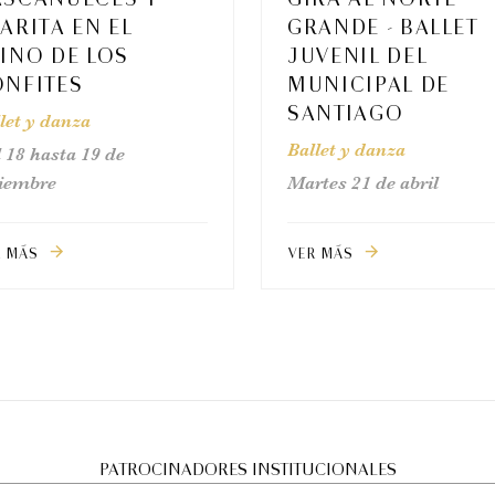
ARITA EN EL
GRANDE - BALLET
INO DE LOS
JUVENIL DEL
ONFITES
MUNICIPAL DE
SANTIAGO
let y danza
Ballet y danza
 18 hasta 19 de
ciembre
Martes 21 de abril
R MÁS
VER MÁS
arrow_forward
arrow_forward
PATROCINADORES INSTITUCIONALES