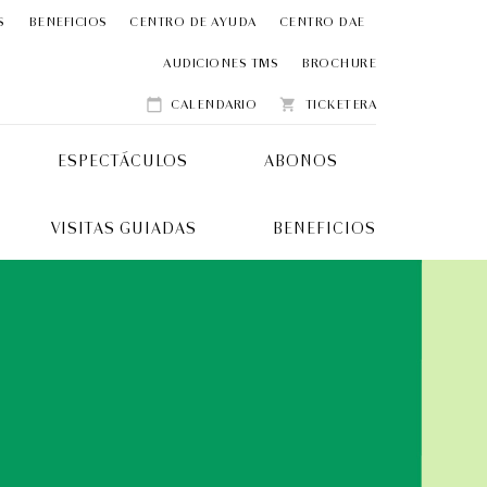
S
BENEFICIOS
CENTRO DE AYUDA
CENTRO DAE
AUDICIONES TMS
BROCHURE
CALENDARIO
TICKETERA
calendar_today
shopping_cart
ESPECTÁCULOS
ABONOS
VISITAS GUIADAS
BENEFICIOS