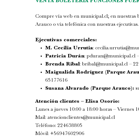
VENTA BOLETERÍA FUNCIONES FUER
Compre vía web en
municipal.cl
; en nuestras
Arauco o vía telefónica con nuestras ejecutivas.
Ejecutivas comerciales:
M. Cecilia Urrutia
:
cecilia.urrutia@mun
Patricia Durán
:
pduran@municipal.cl
–
Brenda Ribal
:
bribal@municipal.cl
– 22
Maigualida Rodríguez (Parque Arau
65177616
Susana Alvarado (Parque Arauco):
s
Atención clientes – Elisa Osorio:
Lunes a jueves 10:00 a 18:00 horas – Viernes 1
Mail:
atencionclientes@
municipal.cl
Teléfono:
224638805
Móvil:
+56947602906