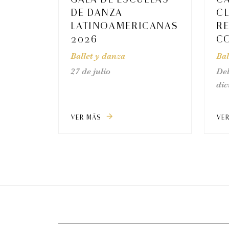
DE DANZA
CL
LATINOAMERICANAS
RE
2026
C
Ballet y danza
Bal
27 de julio
Del
di
VER MÁS
VE
arrow_forward