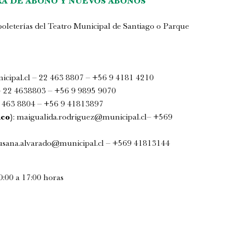
A DE ABONO Y NUEVOS ABONOS
 boleterías del Teatro Municipal de Santiago o Parque
icipal.cl
– 22 463 8807 – +56 9 4181 4210
 22 4638803 – +56 9 9895 9070
 463 8804 – +56 9 41813897
co)
:
maigualida.rodriguez@municipal.cl
– +569
usana.alvarado@municipal.cl
– +569 41813144
0:00 a 17:00 horas