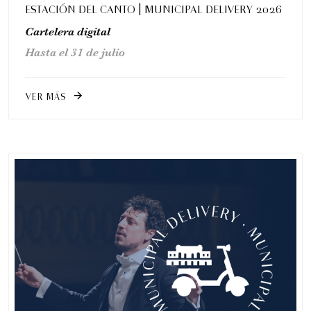
ESTACIÓN DEL CANTO | MUNICIPAL DELIVERY 2026
Cartelera digital
Hasta el 31 de julio
Romeo y Julieta | 2026
VER MÁS
Ópera
arrow_forward
5:00 pm