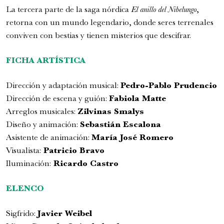
La tercera parte de la saga nórdica
El anillo del Nibelungo
,
retorna con un mundo legendario, donde seres terrenales
conviven con bestias y tienen misterios que descifrar.
FICHA ARTÍSTICA
Romeo y Julieta | 2026
Ópera
Dirección y adaptación musical:
Pedro-Pablo Prudencio
6:00 pm
Dirección de escena y guión:
Fabiola Matte
Arreglos musicales:
Zilvinas Smalys
jueves
27 de agosto de 2026
Diseño y animación:
Sebastián Escalona
Asistente de animación:
María José Romero
Visualista:
Patricio Bravo
Iluminación:
Ricardo Castro
ELENCO
Sigfrido:
Javier Weibel