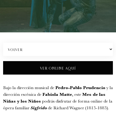
Gustavo Santaolalla - "Ronroco" Tour
Conciertos y recitales
8:00 pm
martes
25 de agosto de 2026
VER ONLINE AQUÍ
Bajo la dirección musical de
Pedro-Pablo Prudencio
y la
dirección escénica de
Fabiola Matte
, este
Mes de las
Niñas y los Niños
podrás disfrutar de forma online de la
ópera familiar
Sigfrido
de Richard Wagner (1813-1883).