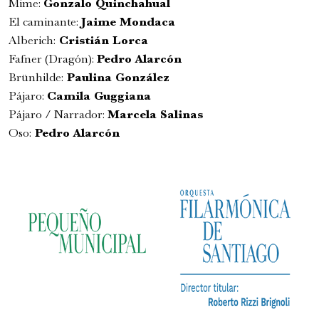
Mime:
Gonzalo Quinchahual
El caminante:
Jaime Mondaca
Alberich:
Cristián Lorca
Fafner (Dragón):
Pedro Alarcón
Brünhilde:
Paulina González
Pájaro:
Camila Guggiana
Romeo y Julieta | 2026
Pájaro / Narrador:
Marcela Salinas
Ópera
Oso:
Pedro Alarcón
6:00 pm
viernes
28 de agosto de 2026