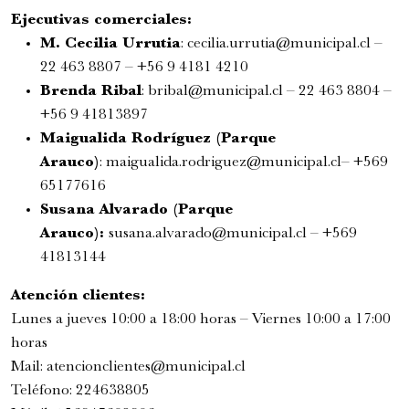
Ejecutivas comerciales:
M. Cecilia Urrutia
:
cecilia.urrutia@municipal.cl
–
22 463 8807 – +56 9 4181 4210
Brenda Ribal
:
bribal@municipal.cl
– 22 463 8804 –
+56 9 41813897
Maigualida Rodríguez (Parque
Arauco)
:
maigualida.rodriguez@municipal.cl
– +569
Romeo y Julieta | 2026
65177616
Ópera
Susana Alvarado (Parque
5:00 pm
Arauco):
susana.alvarado@municipal.cl
– +569
41813144
Atención clientes:
Lunes a jueves 10:00 a 18:00 horas – Viernes 10:00 a 17:00
horas
Mail:
atencionclientes@
municipal.cl
Teléfono: 224638805