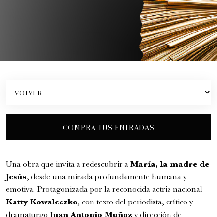
Gustavo Santaolalla - "Ronroco" Tour
Conciertos y recitales
COMPRA TUS ENTRADAS
8:00 pm
martes
25 de agosto de 2026
Una obra que invita a redescubrir a
María, la madre de
Jesús
, desde una mirada profundamente humana y
emotiva. Protagonizada por la reconocida actriz nacional
Katty Kowaleczko
, con texto del periodista, crítico y
dramaturgo
Juan Antonio Muñoz
y dirección de