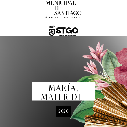
FamFest - Onheama (Brasil)
Familiar
MARÍA,
12:00 pm
MATER DEI
2026