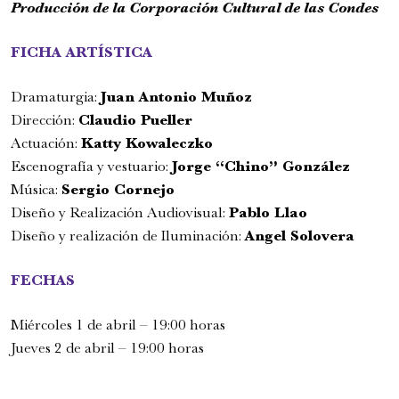
Producción de la Corporación Cultural de las Condes
FICHA ARTÍSTICA
Dramaturgia:
Juan Antonio Muñoz
Dirección:
Claudio Pueller
Actuación:
Katty Kowaleczko
Escenografía y vestuario:
Jorge “Chino” González
Música:
Sergio Cornejo
Romeo y Julieta | 2026
Diseño y Realización Audiovisual:
Pablo Llao
Diseño y realización de Iluminación:
Angel Solovera
Ópera
6:00 pm
FECHAS
viernes
28 de agosto de 2026
Miércoles 1 de abril – 19:00 horas
Jueves 2 de abril – 19:00 horas