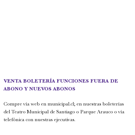
Romeo y Julieta | 2026
Ópera
VENTA BOLETERÍA FUNCIONES FUERA DE
6:00 pm
ABONO Y NUEVOS ABONOS
sábado
29 de agosto de 2026
Compre vía web en
municipal.cl
; en nuestras boleterías
del Teatro Municipal de Santiago o Parque Arauco o vía
telefónica con nuestras ejecutivas.