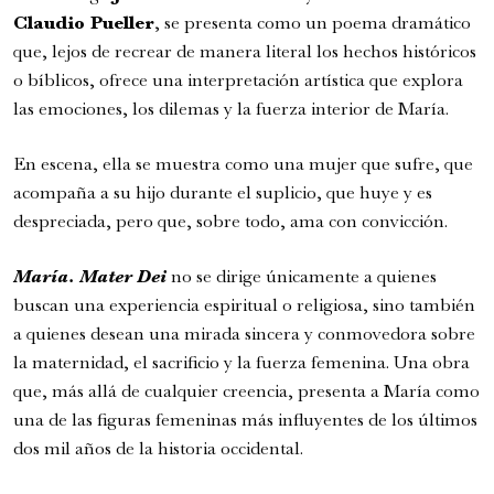
Claudio Pueller
, se presenta como un poema dramático
que, lejos de recrear de manera literal los hechos históricos
o bíblicos, ofrece una interpretación artística que explora
las emociones, los dilemas y la fuerza interior de María.
En escena, ella se muestra como una mujer que sufre, que
acompaña a su hijo durante el suplicio, que huye y es
despreciada, pero que, sobre todo, ama con convicción.
Romeo y Julieta | 2026
María. Mater Dei
no se dirige únicamente a quienes
Ópera
buscan una experiencia espiritual o religiosa, sino también
6:00 pm
a quienes desean una mirada sincera y conmovedora sobre
jueves
27 de agosto de 2026
la maternidad, el sacrificio y la fuerza femenina. Una obra
que, más allá de cualquier creencia, presenta a María como
una de las figuras femeninas más influyentes de los últimos
dos mil años de la historia occidental.