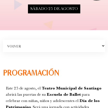
SÁBADO 23 DE AGOSTO
Romeo y Julieta | 2026
Ópera
6:00 pm
sábado
29 de agosto de 2026
PROGRAMACIÓN
Este 23 de agosto, el
Teatro Municipal de Santiago
abrirá las puertas de su
Escuela de Ballet
para
celebrar con niñas, niños y adolescentes el
Día de los
Patrimonios
. Será una jornada con actividades