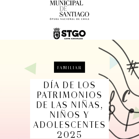
Festival Internacional de la Guitarra
FAMILIAR
Conciertos y recitales
DÍA DE LOS
7:00 pm
PATRIMONIOS
DE LAS NIÑAS,
NIÑOS Y
ADOLESCENTES
2025