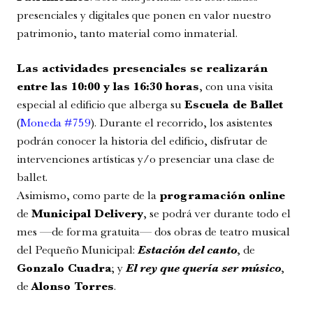
presenciales y digitales que ponen en valor nuestro
patrimonio, tanto material como inmaterial.
Las actividades presenciales se realizarán
entre las 10:00 y las 16:30 horas
, con una visita
especial al edificio que alberga su
Escuela de Ballet
(
Moneda #759
). Durante el recorrido, los asistentes
Festival Internacional de la Guitarra
podrán conocer la historia del edificio, disfrutar de
Conciertos y recitales
intervenciones artísticas y/o presenciar una clase de
7:00 pm
ballet.
Asimismo, como parte de la
programación online
de
Municipal Delivery
, se podrá ver durante todo el
mes —de forma gratuita— dos obras de teatro musical
del Pequeño Municipal:
Estación del canto
, de
Gonzalo Cuadra
; y
El rey que quería ser músico
,
de
Alonso Torres
.