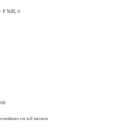
 F XIII, 6
608
o continuo en sol menor