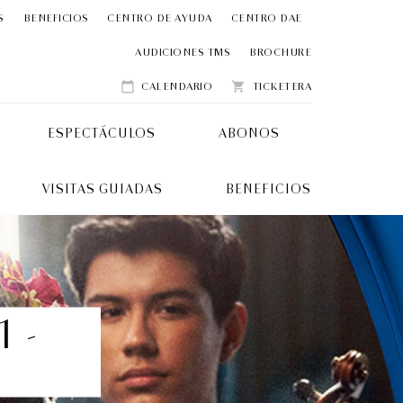
S
BENEFICIOS
CENTRO DE AYUDA
CENTRO DAE
AUDICIONES TMS
BROCHURE
CALENDARIO
TICKETERA
calendar_today
shopping_cart
ESPECTÁCULOS
ABONOS
VISITAS GUIADAS
BENEFICIOS
 -