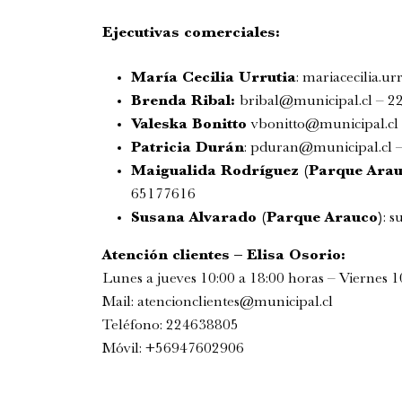
Ejecutivas comerciales:
María Cecilia Urrutia
:
mariacecilia.ur
Brenda Ribal:
bribal@municipal.cl
– 22
Valeska Bonitto
vbonitto@municipal.cl
Patricia Durán
:
pduran@municipal.cl
–
Maigualida Rodríguez (Parque Arau
65177616
Susana Alvarado (Parque Arauco)
:
s
Atención clientes – Elisa Osorio:
Lunes a jueves 10:00 a 18:00 horas – Viernes 1
Mail:
atencionclientes@
municipal.cl
Teléfono: 224638805
Móvil: +56947602906