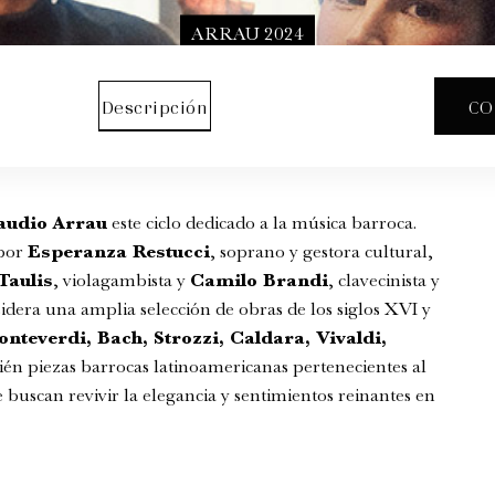
ARRAU 2024
Descripción
CO
audio Arrau
este ciclo dedicado a la música barroca.
 por
Esperanza Restucci
, soprano y gestora cultural,
Taulis
, violagambista y
Camilo Brandi
, clavecinista y
sidera una amplia selección de obras de los siglos XVI y
nteverdi, Bach, Strozzi, Caldara, Vivaldi,
én piezas barrocas latinoamericanas pertenecientes al
 buscan revivir la elegancia y sentimientos reinantes en