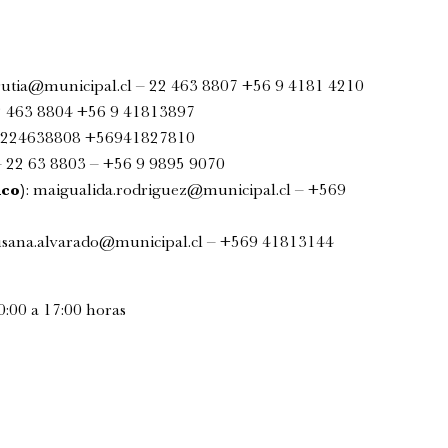
rutia@municipal.cl
– 22 463 8807 +56 9 4181 4210
 463 8804 +56 9 41813897
224638808 +56941827810
 22 63 8803 – +56 9 9895 9070
co)
:
maigualida.rodriguez@municipal.cl
– +569
usana.alvarado@municipal.cl
– +569 41813144
0:00 a 17:00 horas