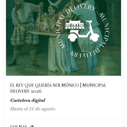
Romeo y Julieta | 2026
Ópera
5:00 pm
EL REY QUE QUERÍA SER MÚSICO | MUNICIPAL
DELIVERY 2026
Cartelera digital
Hasta el 31 de agosto
VER MÁS
arrow_forward