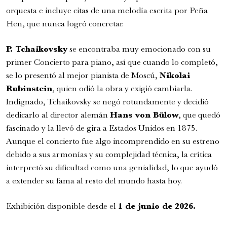
orquesta e incluye citas de una melodía escrita por Peña
Hen, que nunca logró concretar.
P. Tchaikovsky
se encontraba muy emocionado con su
primer Concierto para piano, así que cuando lo completó,
se lo presentó al mejor pianista de Moscú,
Nikolai
Rubinstein
, quien odió la obra y exigió cambiarla.
Romeo y Julieta | 2026
Indignado, Tchaikovsky se negó rotundamente y decidió
Ópera
dedicarlo al director alemán
Hans von Bülow
, que quedó
6:00 pm
fascinado y la llevó de gira a Estados Unidos en 1875.
Aunque el concierto fue algo incomprendido en su estreno
viernes
28 de agosto de 2026
debido a sus armonías y su complejidad técnica, la crítica
interpretó su dificultad como una genialidad, lo que ayudó
a extender su fama al resto del mundo hasta hoy.
Exhibición disponible desde el
1 de junio de 2026.