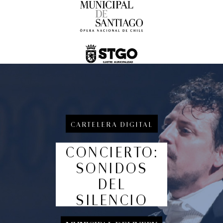
Gustavo Santaolalla - "Ronroco" Tour
Conciertos y recitales
8:00 pm
CARTELERA DIGITAL
martes
25 de agosto de 2026
CONCIERTO:
SONIDOS
DEL
SILENCIO