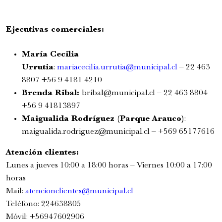
Ejecutivas comerciales:
María Cecilia
Urrutia
:
mariacecilia.urrutia@municipal.cl
– 22 463
8807 +56 9 4181 4210
Brenda Ribal:
bribal@municipal.cl
– 22 463 8804
+56 9 41813897
Maigualida Rodríguez (Parque Arauco)
:
maigualida.rodriguez@municipal.cl
– +569 65177616
Atención clientes:
Lunes a jueves 10:00 a 18:00 horas – Viernes 10:00 a 17:00
horas
Mail:
atencionclientes@
municipal.cl
Teléfono: 224638805
Móvil: +56947602906