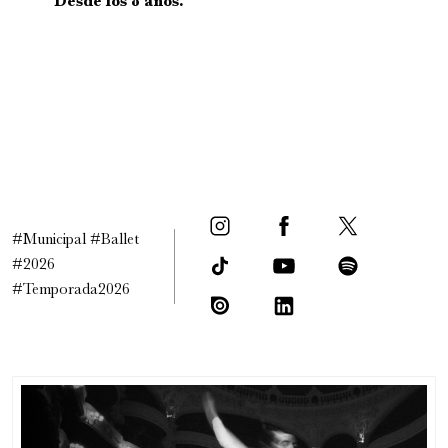
Desde los 8 años.
#Municipal #Ballet
#2026
#Temporada2026