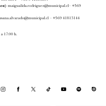
co)
:
maigualida.rodriguez@municipal.cl
– +569
usana.alvarado@municipal.cl
– +569 41813144
 a 17:00 h.