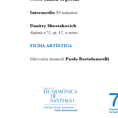
Intermedio
20 minutos
Dmitry Shostakovich
Sinfonía n.°5, op. 47, re menor
FICHA ARTÍSTIC
A
Dirección musical:
Paolo Bortolameolli