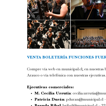
VENTA BOLETERÍA FUNCIONES FUER
Compre vía web en
municipal.cl
; en nuestras
Arauco o vía telefónica con nuestras ejecutivas.
Ejecutivas comerciales:
M. Cecilia Urrutia
:
cecilia.urrutia@mun
Patricia Durán
:
pduran@municipal.cl
–
Brenda Ribal
:
bribal@municipal.cl
– 22