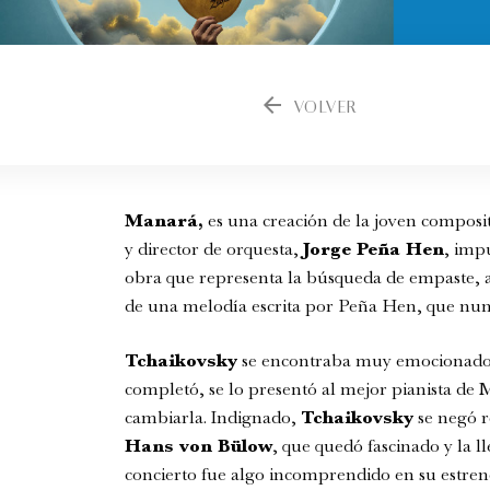
arrow_back
VOLVER
Manará,
es una creación de la joven composi
y director de orquesta,
Jorge Peña Hen
, imp
obra que representa la búsqueda de empaste, afi
de una melodía escrita por Peña Hen, que nunc
Tchaikovsky
se encontraba muy emocionado c
completó, se lo presentó al mejor pianista de
cambiarla. Indignado,
Tchaikovsky
se negó r
Hans von Bülow
, que quedó fascinado y la 
concierto fue algo incomprendido en su estren