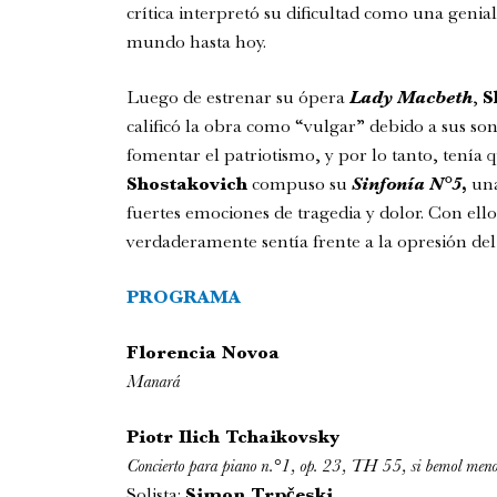
crítica interpretó su dificultad como una genia
mundo hasta hoy.
Luego de estrenar su ópera
Lady Macbeth
,
S
calificó la obra como “vulgar” debido a sus s
fomentar el patriotismo, y por lo tanto, tenía 
Shostakovich
compuso su
Sinfonía N°5
,
una
fuertes emociones de tragedia y dolor. Con ell
verdaderamente sentía frente a la opresión del 
PROGRAMA
Florencia Novoa
Manará
Piotr Ilich Tchaikovsky
Concierto para piano n.°1, op. 23, TH 55, si bemol men
Solista:
Simon Trpčeski