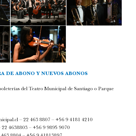
A DE ABONO Y NUEVOS ABONOS
 boleterías del Teatro Municipal de Santiago o Parque
icipal.cl
– 22 463 8807 – +56 9 4181 4210
 22 4638803 – +56 9 9895 9070
 463 8804 – +56 9 41813897