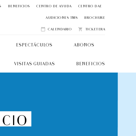
S
BENEFICIOS
CENTRO DE AYUDA
CENTRO DAE
AUDICIONES TMS
BROCHURE
CALENDARIO
TICKETERA
calendar_today
shopping_cart
ESPECTÁCULOS
ABONOS
VISITAS GUIADAS
BENEFICIOS
NCIO