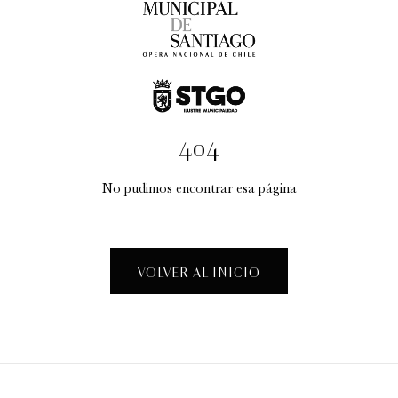
404
No pudimos encontrar esa página
Xabier Anduaga | 2026
Grandes estrellas
VOLVER AL INICIO
7:00 pm
sábado
15 de agosto de 2026