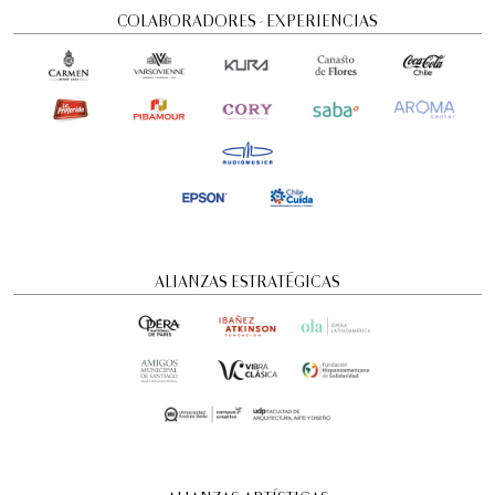
COLABORADORES - EXPERIENCIAS
Visita guiada nocturna: Historias y
ALIANZAS ESTRATÉGICAS
misterios
Visitas guiadas temáticas
6:00 pm
domingo
16 de agosto de 2026