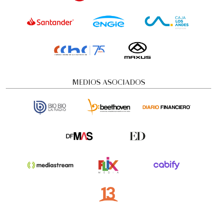
MEDIOS ASOCIADOS
Visita guiada nocturna: Historias y
misterios
Visitas guiadas temáticas
5:00 pm