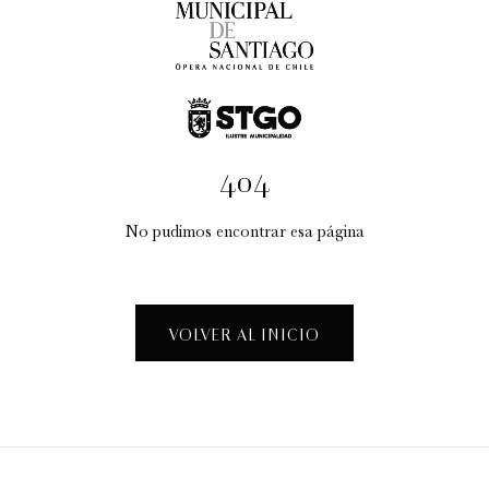
404
No pudimos encontrar esa página
Taller Creativo: "La Fábrica de Espectáculos"
Visitas guiadas temáticas
VOLVER AL INICIO
12:30 pm
sábado
15 de agosto de 2026