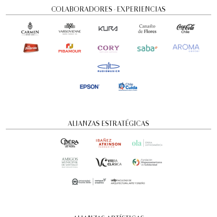
COLABORADORES - EXPERIENCIAS
Visita guiada nocturna: Historias y
ALIANZAS ESTRATÉGICAS
misterios
Visitas guiadas temáticas
6:00 pm
domingo
16 de agosto de 2026