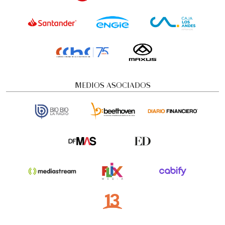
MEDIOS ASOCIADOS
Visita guiada nocturna: Historias y
misterios
Visitas guiadas temáticas
5:00 pm