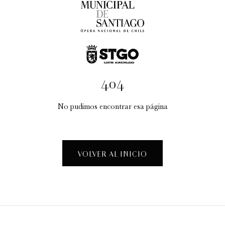
404
No pudimos encontrar esa página
Taller Creativo: "La Fábrica de Espectáculos"
Visitas guiadas temáticas
VOLVER AL INICIO
12:30 pm
sábado
15 de agosto de 2026