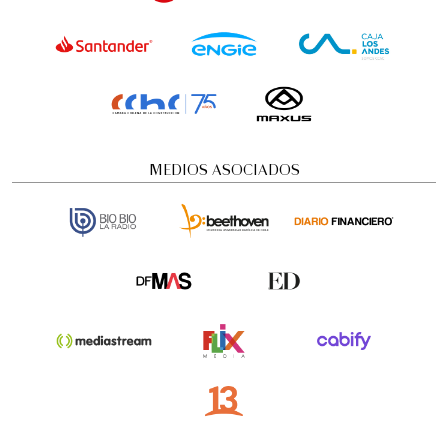
MEDIOS ASOCIADOS
Visita guiada nocturna: Historias y
misterios
Visitas guiadas temáticas
5:00 pm