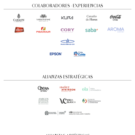
COLABORADORES - EXPERIENCIAS
Visita guiada nocturna: Historias y
ALIANZAS ESTRATÉGICAS
misterios
Visitas guiadas temáticas
6:00 pm
domingo
16 de agosto de 2026