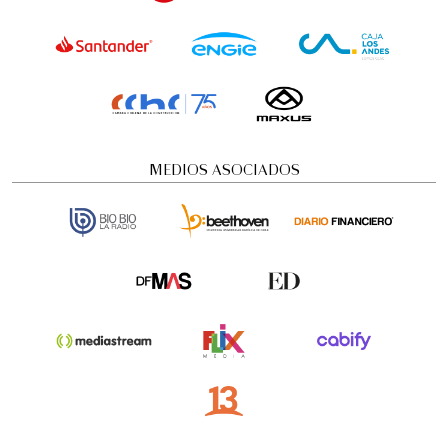
MEDIOS ASOCIADOS
Visita guiada nocturna: Historias y
misterios
Visitas guiadas temáticas
5:00 pm