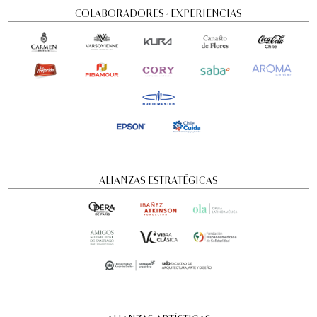
COLABORADORES - EXPERIENCIAS
Visita guiada nocturna: Historias y
ALIANZAS ESTRATÉGICAS
misterios
Visitas guiadas temáticas
6:00 pm
domingo
16 de agosto de 2026