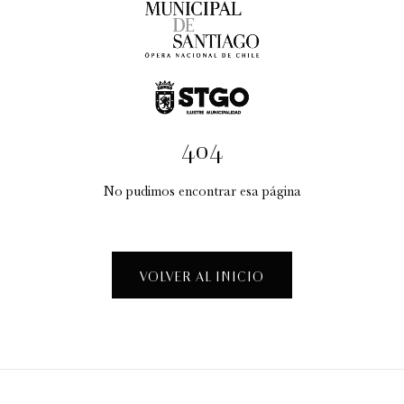
404
No pudimos encontrar esa página
Taller Creativo: "La Fábrica de Espectáculos"
Visitas guiadas temáticas
VOLVER AL INICIO
12:30 pm
sábado
15 de agosto de 2026