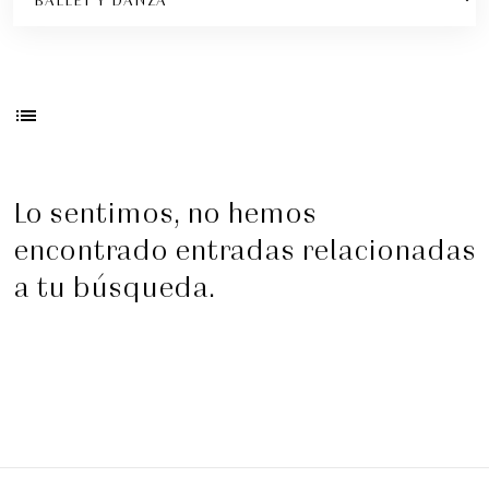
list
Lo sentimos, no hemos
encontrado entradas relacionadas
Visita guiada nocturna: Historias y
a tu búsqueda.
misterios
Visitas guiadas temáticas
5:00 pm