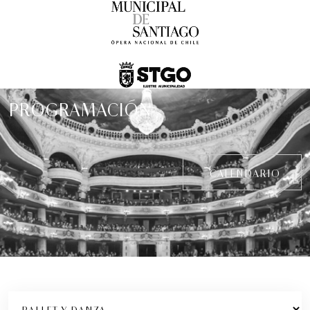
PROGRAMACIÓN
Concierto Dramatizado: Cuadros de una
CALENDARIO
exposición
Conciertos y recitales
4:00 pm