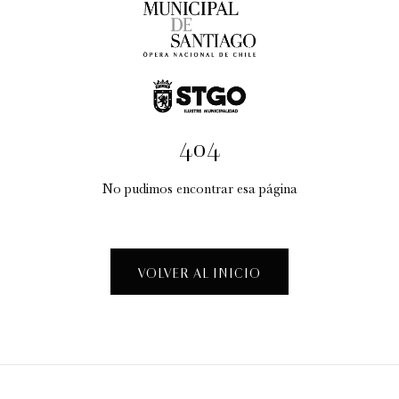
404
No pudimos encontrar esa página
Taller Creativo: "La Fábrica de Espectáculos"
Visitas guiadas temáticas
VOLVER AL INICIO
12:30 pm
sábado
15 de agosto de 2026