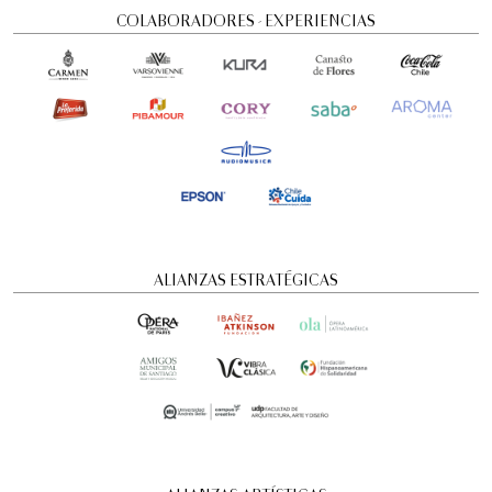
COLABORADORES - EXPERIENCIAS
Visita guiada nocturna: Historias y
ALIANZAS ESTRATÉGICAS
misterios
Visitas guiadas temáticas
6:00 pm
domingo
16 de agosto de 2026