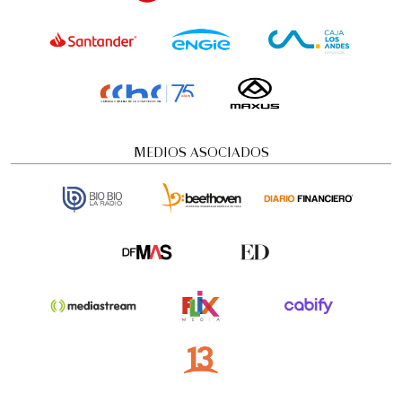
MEDIOS ASOCIADOS
Visita guiada nocturna: Historias y
misterios
Visitas guiadas temáticas
5:00 pm