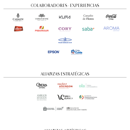
COLABORADORES - EXPERIENCIAS
Visita guiada nocturna: Historias y
ALIANZAS ESTRATÉGICAS
misterios
Visitas guiadas temáticas
6:00 pm
domingo
16 de agosto de 2026