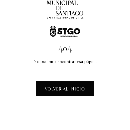
404
No pudimos encontrar esa página
Taller Creativo: "La Fábrica de Espectáculos"
Visitas guiadas temáticas
VOLVER AL INICIO
12:30 pm
sábado
15 de agosto de 2026