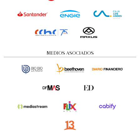
MEDIOS ASOCIADOS
Visita guiada nocturna: Historias y
misterios
Visitas guiadas temáticas
5:00 pm