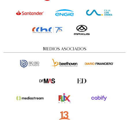
MEDIOS ASOCIADOS
Visita guiada nocturna: Historias y
misterios
Visitas guiadas temáticas
5:00 pm