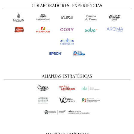
COLABORADORES - EXPERIENCIAS
Visita guiada nocturna: Historias y
ALIANZAS ESTRATÉGICAS
misterios
Visitas guiadas temáticas
6:00 pm
domingo
16 de agosto de 2026