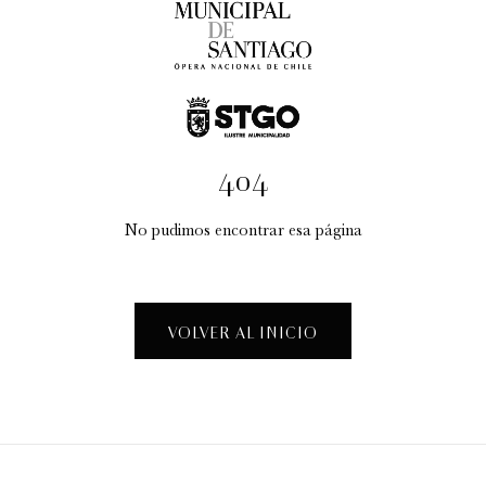
404
No pudimos encontrar esa página
Taller Creativo: "La Fábrica de Espectáculos"
Visitas guiadas temáticas
VOLVER AL INICIO
12:30 pm
sábado
15 de agosto de 2026