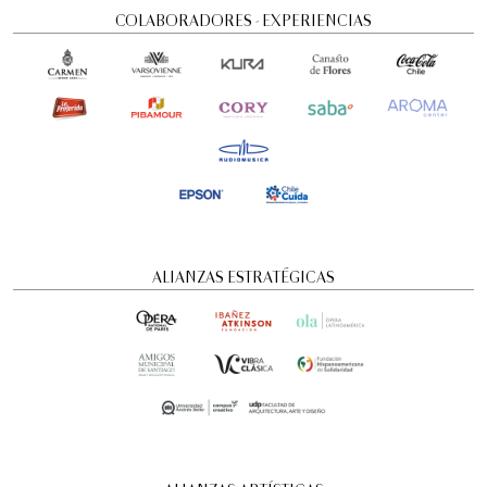
COLABORADORES - EXPERIENCIAS
Visita guiada nocturna: Historias y
ALIANZAS ESTRATÉGICAS
misterios
Visitas guiadas temáticas
6:00 pm
domingo
16 de agosto de 2026