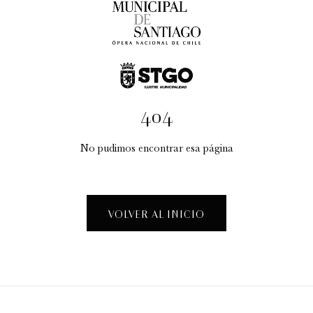
404
No pudimos encontrar esa página
Taller Creativo: "La Fábrica de Espectáculos"
Visitas guiadas temáticas
VOLVER AL INICIO
12:30 pm
sábado
15 de agosto de 2026