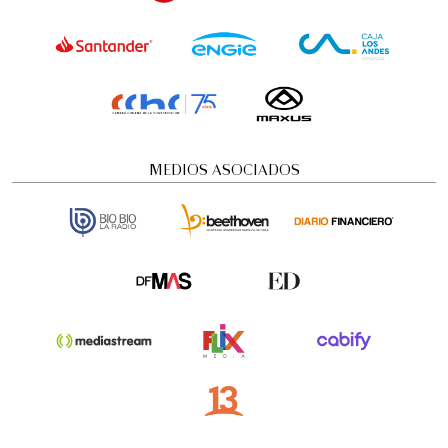
MEDIOS ASOCIADOS
Visita guiada nocturna: Historias y
misterios
Visitas guiadas temáticas
5:00 pm